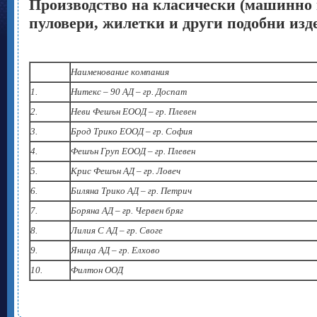
Производство на класически (машинно 
пуловери, жилетки и други подобни изд
Наименование компания
1.
Нитекс – 90 АД – гр. Доспат
2.
Неви Фешън ЕООД – гр. Плевен
3.
Брод Трико ЕООД – гр. София
4.
Фешън Груп ЕООД – гр. Плевен
5.
Крис Фешън АД – гр. Ловеч
6.
Биляна Трико АД – гр. Петрич
7.
Боряна АД – гр. Червен бряг
8.
Лилия С АД – гр. Своге
9.
Яница АД – гр. Елхово
10.
Филтон ООД