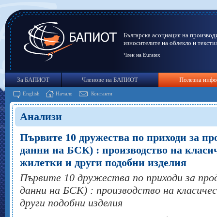
Българска асоциация на производ
износителите на облекло и тексти
Член на Euratex
За БАПИОТ
Членове на БАПИОТ
Полезна инф
English
Начало
Контакти
Анализи
Първите 10 дружества по приходи за про
данни на БСК) : производство на класи
жилетки и други подобни изделия
Първите 10 дружества по приходи за пр
данни на БСК) : производство на класиче
други подобни изделия