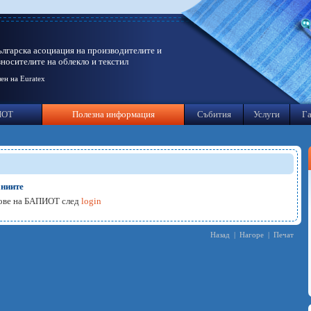
ългарска асоциация на производителите и
зносителите на облекло и текстил
ен на Euratex
ИОТ
Полезна информация
Събития
Услуги
Га
аниите
нове на БАПИОТ след
login
Назад
|
Нагоре
|
Печат