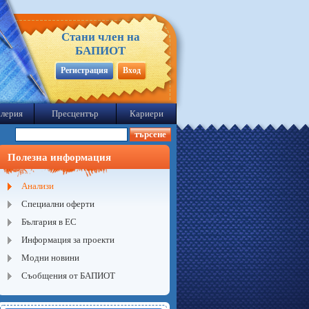
Стани член на
БАПИОТ
Регистрация
Вход
лерия
Пресцентър
Кариери
Полезна информация
Анализи
Специални оферти
България в ЕС
Информация за проекти
Модни новини
Съобщения от БАПИОТ