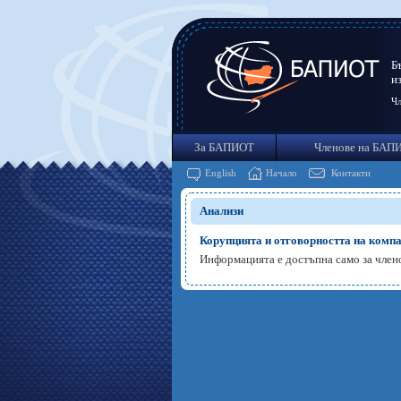
Б
и
Чл
За БАПИОТ
Членове на БАП
English
Начало
Контакти
Анализи
Корупцията и отговорността на комп
Информацията е достъпна само за чле