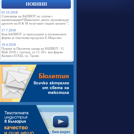
НОВИНИ
01.10.2018
Становище на БАПИОТ по статия с
наименования*Шивачките ,които произвеждат
дрехите на Н & М получават гладни заплати ”,
17.7.2018
Към БАПИОТ се присъедини и италианската
фирма за текстилни продукти Е.Миролио
19.4.2018
Покана за Пролетна среща на БАПИОТ- 11
Май 2018 г. (петък), от 11.30ч. във фирма
Калинел ЕООД, гр. Троян