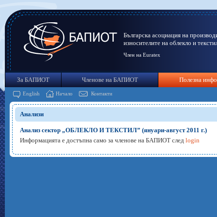
Българска асоциация на производ
износителите на облекло и тексти
Член на Euratex
За БАПИОТ
Членове на БАПИОТ
Полезна инф
English
Начало
Контакти
Анализи
Анализ сектор „ОБЛЕКЛО И ТЕКСТИЛ” (януари-август 2011 г.)
Информацията е достъпна само за членове на БАПИОТ след
login