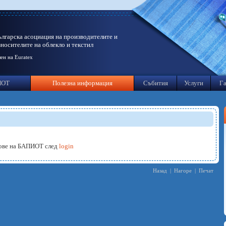
ългарска асоциация на производителите и
зносителите на облекло и текстил
ен на Euratex
ИОТ
Полезна информация
Събития
Услуги
Га
нове на БАПИОТ след
login
Назад
|
Нагоре
|
Печат