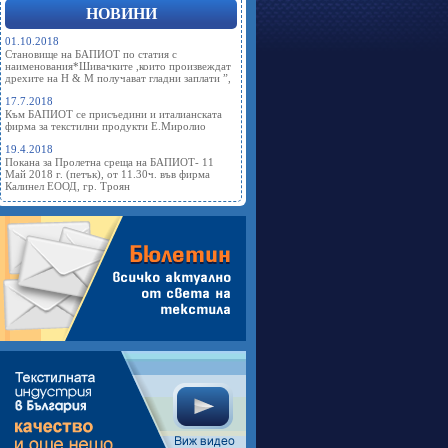
НОВИНИ
01.10.2018
Становище на БАПИОТ по статия с
наименования*Шивачките ,които произвеждат
дрехите на Н & М получават гладни заплати ”,
17.7.2018
Към БАПИОТ се присъедини и италианската
фирма за текстилни продукти Е.Миролио
19.4.2018
Покана за Пролетна среща на БАПИОТ- 11
Май 2018 г. (петък), от 11.30ч. във фирма
Калинел ЕООД, гр. Троян