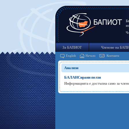
Б
и
Чл
За БАПИОТ
Членове на БАП
English
Начало
Контакти
Анализи
БАЛАНСирани ползи
Информацията е достъпна само за чле