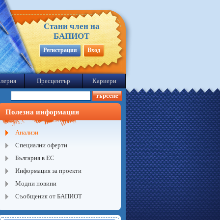
Стани член на
БАПИОТ
Регистрация
Вход
лерия
Пресцентър
Кариери
Полезна информация
Анализи
Специални оферти
България в ЕС
Информация за проекти
Модни новини
Съобщения от БАПИОТ