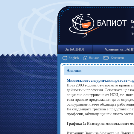
Б
и
Чл
За БАПИОТ
Членове на БАП
English
Начало
Контакти
Анализи
Минимални осигурителни прагове - пр
През 2003 година българското правите
дейности и професии. Основната цел на
социално осигуряване от НОИ, т.е. поп
тези прагове продължават да се опред
осигуряване и вече обхващат работещит
На следващата графика е представен ра
професии, обхващащи най-много заети –
Графика 1: Размер на минималните ос
Източник: Закон за бюджета на Държав