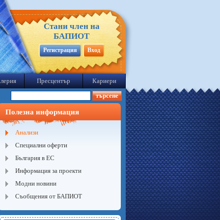
Стани член на
БАПИОТ
Регистрация
Вход
лерия
Пресцентър
Кариери
Полезна информация
Анализи
Специални оферти
България в ЕС
Информация за проекти
Модни новини
Съобщения от БАПИОТ