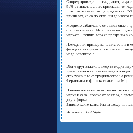
Според проведени изследвания, за да с
91% от анкетираните признават че глед
които марките могат да предложат. 75%
признават, че са по-склонни да изберат м
Модното забавление се оказва силен пр
старите клиенти. Използване на социал
марката – всичко това се превръща в ча
Последният пример за новата вълна в м
фасадата на сградата, в която се поме
моден спектакъл.
Dior е друг важен пример за модна марк
представяйки своите последни продукт
ексклузивното сътрудничество на режи
Фердинанд и френската актриса Марио
Проучванията показват, че потребители
марки и сега , повече от всякога, е вр
друга форма.
Защото както казва Уилям Текери, писат
Източник :
Just Style