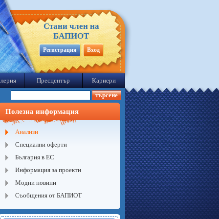
Стани член на
БАПИОТ
Регистрация
Вход
лерия
Пресцентър
Кариери
Полезна информация
Анализи
Специални оферти
България в ЕС
Информация за проекти
Модни новини
Съобщения от БАПИОТ