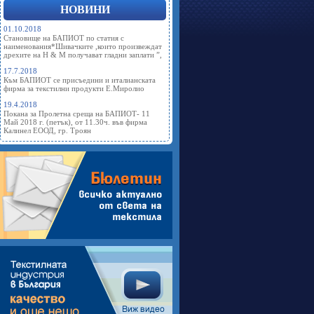
НОВИНИ
01.10.2018
Становище на БАПИОТ по статия с
наименования*Шивачките ,които произвеждат
дрехите на Н & М получават гладни заплати ”,
17.7.2018
Към БАПИОТ се присъедини и италианската
фирма за текстилни продукти Е.Миролио
19.4.2018
Покана за Пролетна среща на БАПИОТ- 11
Май 2018 г. (петък), от 11.30ч. във фирма
Калинел ЕООД, гр. Троян