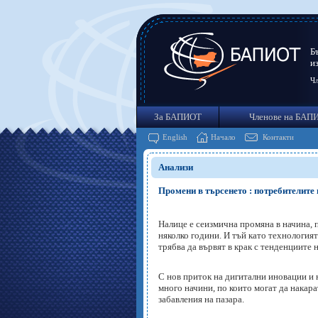
Б
и
Чл
За БАПИОТ
Членове на БАП
English
Начало
Контакти
Анализи
Промени в търсенето : потребителите 
Налице е сеизмична промяна в начина, 
няколко години. И тъй като технологият
трябва да вървят в крак с тенденциите н
С нов приток на дигитални иновации и
много начини, по които могат да накара
забавления на пазара.