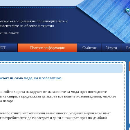
ългарска асоциация на производителите и
зносителите на облекло и текстил
ен на Euratex
ИОТ
Полезна информация
Събития
Услуги
Га
искат не само мода, но и забавление
по който хората пазаруват от магазините за мода през последните
а не спира, а продължава да вкарва все повече нововъведения, марките
а пазара.
 невероятните маркетингови възможности, модните марки вече имат
т потребителите да ги следват и да ги ангажират чрез по-дълбоки