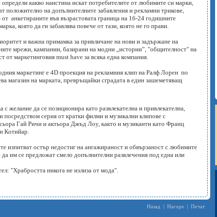
е определи какво наистина искат потребителите от любимите си марки,
ат положително на допълнителните забавления и рекламни трикове,
 от анкетираните във възрастовата граница на 16-24 годишните
арка, която да ги забавлява повече от тази, която не го прави.
иоритет и важна примамка за привличане на нови и задържане на
ните мрежи, кампании, базирани на модни „истории”, "общителност" на
ст от маркетинговия must have за всяка една компания.
одния маркетинг е 4D проекция на рекламния клип на Ралф Лорен по
щева магазин на марката, превръщайки сградата в един зашеметяващ
а с желание да се позиционира като развлекателна и привлекателна,
и посредством серия от кратки филми и музикални клипове с
сьора Гай Ричи и актьора Джъд Лоу, както и музиканти като Франц
н Котийар.
те изпитват остър недостиг на ангажираност и обвързаност с любимите
еме да им се предложат смело допълнителни развлечения под една или
ел: "Храбростта никога не излиза от мода".
Назад
|
Нагоре
|
Печат