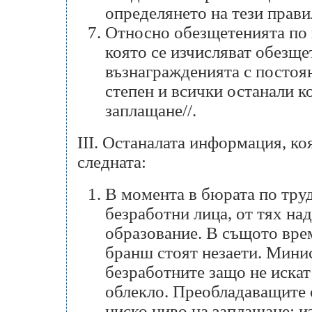
определянето на тези правил
Относно обезщетенията по к
която се изчисляват обезще
възнагражденията с постоян
степен и всички останали к
заплащане//.
III. Останалата информация, к
следната:
В момента в бюрата по тру
безработни лица, от тях на
образование. В същото вре
бранш стоят незаети. Мини
безработните защо не искат 
облекло. Преобладаващите о
ниско ниво на заплащане; и