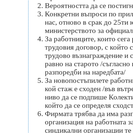
Вероятността да се постигн
Конкретни въпроси по прил
нас, отново в срак до 25ти
министерството за официал
За работниците, които сега
трудовия договор, с който 
трудово възнаграждение и с
равно на старото /съгласно
разпоредби на наредбата/
За новопостъпилете работн
кой стаж е сходен /във вът
ниво да се подпише Колекти
който да се определя сходс
Фирмата трябва да има раз
организация на работната з
синдикални организации те 