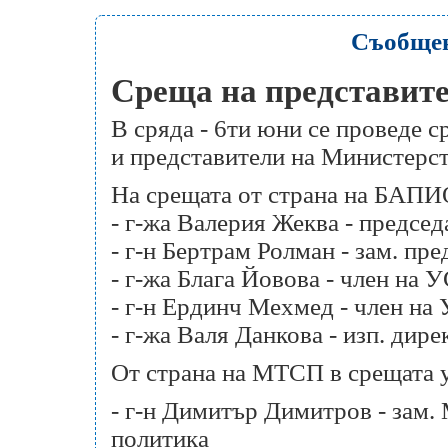
Съобще
Среща на представит
В сряда - 6ти юни се проведе
и представители на Министерст
На срещата от страна на БАПИ
- г-жа Валерия Жеква - председ
- г-н Бертрам Ролман - зам. пре
- г-жа Блага Йовова - член на У
- г-н Ердинч Мехмед - член на
- г-жа Валя Данкова - изп. дире
От страна на МТСП в срещата 
- г-н Димитър Димитров - зам.
политика