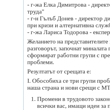
- г-жа Елка Димитрова - дирек
труда"
- г-н Гълъб Донев - директор д
при кризи и алтернативна служ
- г-жа Лариса Тодорова - експе
Желанието на представителите
разговорът, започнат миналата 
сформират работни групи с пр
проблеми.
Резултатът от срещата е:
I. Обособиха се три групи проб
наша страна и нови срещи с М
Промени в трудовото законо
всички вас, имащи идеи за 