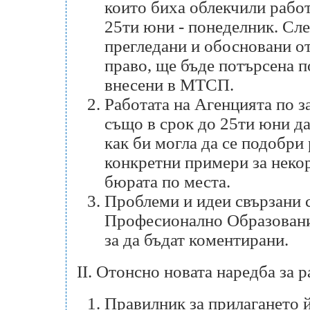
които биха облекчили работа
25ти юни - понеделник. Сл
прегледани и обосновани о
право, ще бъде потърсена п
внесени в МТСП.
Работата на Агенцията по з
също в срок до 25ти юни д
как би могла да се подобри
конкретни примери за некор
бюрата по места.
Проблеми и идеи свързани 
Професионално Образовани
за да бъдат коментирани.
II. Отонсно новата наредба за р
Правилник за прилагането й