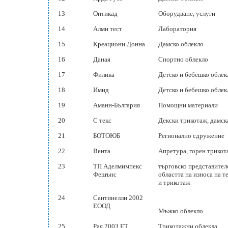
13
Оптикад
Оборудване, услуги
14
Алми тест
Лаборатория
15
Креациони Донна
Дамско облекло
16
Даная
Спортно облекло
17
Филика
Детско и бебешко облек
18
Имид
Детско и бебешко облек
19
Аманн-България
Помощни материали
20
С текс
Декски трикотаж, дамск
21
БОТОЮБ
Регионално сдружение
22
Вента
Апретура, горен трикот
23
ТП Аделмимпекс
търговско представител
Фешънс
областта на износа на т
и трикотаж
24
Сантинелли 2002
ЕООД
Мъжко облекло
25
Рая 2003 ЕТ
Трикотажни облекла