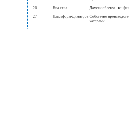
26
Ниа стил
Дамски облекла - конфе
27
Пластформ-Димитров
Собствено производство
катарами