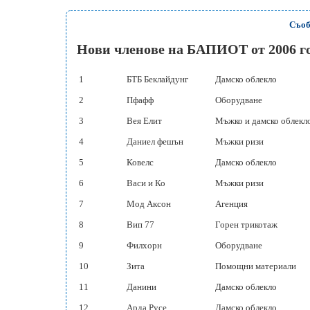
Съо
Нови членове на БАПИОТ от 2006 г
1
БТБ Беклайдунг
Дамско облекло
2
Пфафф
Оборудване
3
Вея Елит
Мъжко и дамско облекл
4
Даниел фешън
Мъжки ризи
5
Ковелс
Дамско облекло
6
Васи и Ко
Мъжки ризи
7
Мод Аксон
Агенция
8
Вип 77
Горен трикотаж
9
Филхорн
Оборудване
10
Зита
Помощни материали
11
Данини
Дамско облекло
12
Арда Русе
Дамско облекло