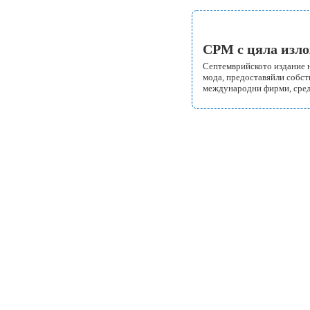
СРМ с цяла изло
Септемврийското издание на
мода, предоставяйли собств
международни фирми, сред ко