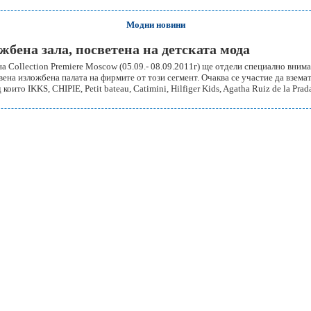
Модни новини
жбена зала, посветена на детската мода
 Collection Premiere Moscow (05.09.- 08.09.2011г) ще отдели специално внима
ена изложбена палата на фирмите от този сегмент. Очаква се участие да взема
ито IKKS, CHIPIE, Petit bateau, Catimini, Hilfiger Kids, Agatha Ruiz de la Prada