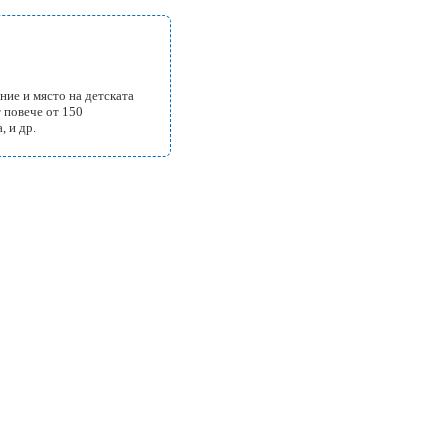
ние и място на детската
т повече от 150
, и др.