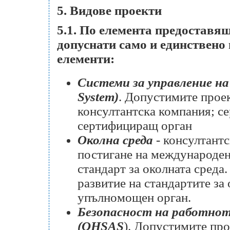
5.
Видове проекти
5.1. По елемента предоставящ
допуснати само и единствено 
елементи:
Системи за управление на
System
)
. Допустимите проек
консултантска компания; 
сертифициращ орган
Околна среда
- консултантс
постигане на международе
стандарт за околната среда
развитие на стандартите за
упълномощен орган.
Безопасност на работнот
(OHSAS
). Допустимите про