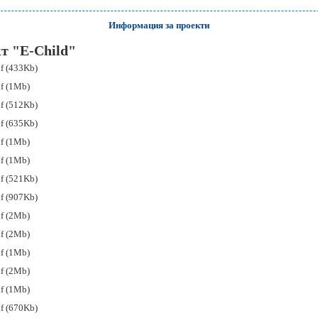
Информация за проекти
т "E-Child"
df (433Kb)
df (1Mb)
df (512Kb)
df (635Kb)
df (1Mb)
df (1Mb)
df (521Kb)
df (907Kb)
df (2Mb)
df (2Mb)
df (1Mb)
df (2Mb)
df (1Mb)
df (670Kb)