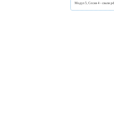
Модул 5, Сесия 4 -
свали p