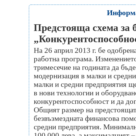
Информа
Предстояща схема за 
„Конкурентоспособно
На 26 април 2013 г. бе одобре
работна програма. Изменението
тримесечие на годината да бъд
модернизация в малки и средни
малки и средни предприятия ще
в нови технологии и оборудван
конкурентоспособност и да доп
Общият размер на предстоящата
безвъзмездната финансова помо
средни предприятия. Минималн
100 000 лева, а максималният –