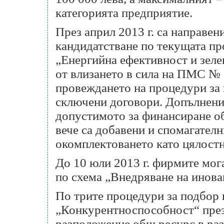
категорията предприятие.
През април 2013 г. са направен
кандидатстване по текущата п
„Енергийна ефективност и зел
от влизането в сила на ПМС № 6
провеждането на процедури за 
сключени договори. Допълнения
допустимото за финансиране о
вече са добавени и спомагател
окомплектоването като цялостн
До 10 юли 2013 г. фирмите мог
по схема „Внедряване на инова
По трите процедури за подбор
„Конкурентноспособност“ през
разположение общ ресурс в раз