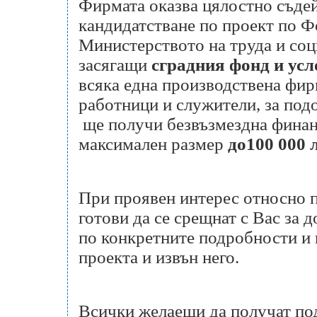
Фирмата оказва цялостно съдей
кандидатстване по проект по Ф
Министерството на труда и соц
засягащи
сградния фонд и усл
всяка една производствена фир
работници и служители, за под
ще получи безвъзмездна финан
максимален размер
до100 000 л
При проявен интерес относно п
готови да се срещнат с Вас за
по конкретните подробности и
проекта и извън него.
Всички желаещи да получат под