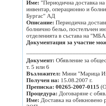
Име:
"Периодична доставка на 
инвентар, операционно и болни
Бургас" АД
Описание:
Периодична доставк
болнично бельо, постелъчен ин
отделенията в състава на "МБА
Документация за участие може
_________________________
Документ:
Обявление за общест
т. 5 или 6
Възложител:
Мини "Марица Из
Получен на:
15.08.2007 г.
Преписка:
00265-2007-0115
(О
Процедура:
Договаряне с обяв
Име:
Доставка на обикновено р