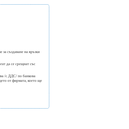
е за създаване на връзки
гат да се срещнат със
ева /с ДДС/ по банкова
ето от фирмата, което ще