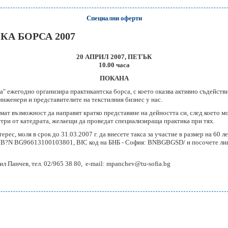
Специални оферти
А БОРСА 2007
20 АПРИЛ 2007, ПЕТЪК
10.00 часа
ПОКАНА
" ежегодно организира практикантска борса, с което оказва активно съдействи
нженери и представителите на текстилния бизнес у нас.
ат възможност да направят кратко представяне на дейността си, след което мо
стри от катедрата, желаещи да проведат специализираща практика при тях.
ерес, моля в срок до 31.03.2007 г. да внесете такса за участие в размер на 60 л
/ΙΒ?Ν ΒG96613100103801, BIC код на БНБ - София: BNBGBGSD/ и посочете лиц
л Панчев, тел. 02/965 38 80, e-mail:
mpanchev@tu-sofia.bg