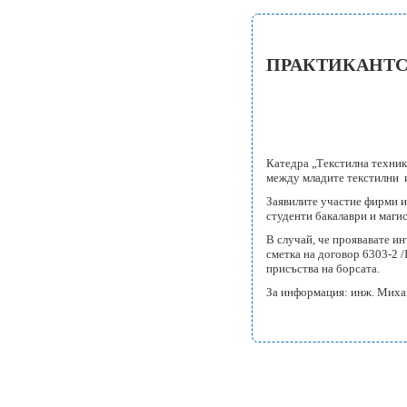
ПРАКТИКАНТСК
Катедра „Текстилна техника
между младите текстилни и
Заявилите участие фирми им
студенти бакалаври и маги
В случай, че проявавате инт
сметка на договор 6303-2 
присъства на борсата.
За информация: инж. Михаи