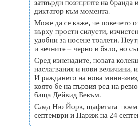
затвърди позициите на бранда и
диктатор към момента.
Може да се каже, че повечето 
върху прости силуети, изчистен
удобни за носене тоалети. Неут
и вечните – черно и бяло, но с
Сред изненадите, новата колек
наслагвания и нови величини, и
И раждането на нова мини-звез
която бе на първия ред на ревю
баща Дейвид Бекъм.
След Ню Йорк, щафетата поема
септември и Париж на 24 септе