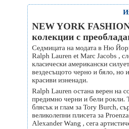
И
NEW YORK FASHION 
колекции с преоблада
Седмицата на модата в Ню Йорк
Ralph Lauren et Marc Jacobs , 
класически американски силуе
вездесъщото черно и бяло, но 
красиви изненади.
Ralph Lauren остана верен на с
предимно черни и бели рокли. 
блясък и глам за Tory Burch, с
великолепни плисета за Proenza
Alexander Wang , сега артистич